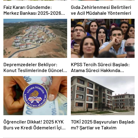
Faiz Kararı Gündemde:
Gıda Zehirlenmesi Belirtileri
Merkez Bankası 2025-2026
ve Acil Müdahale Yöntemleri
Takvimi
Depremzedeler Bekliyor:
KPSS Tercih Süreci Başladı:
Konut Teslimlerinde Güncel
Atama Süreci Hakkında
Rakamlar
Bilmeniz Gerekenler
Öğrenciler Dikkat! 2025 KYK
TOKİ 2025 Başvuruları Başladı
Burs ve Kredi Ödemeleri İçin
mı? Şartlar ve Takvim
Kritik Açıklama