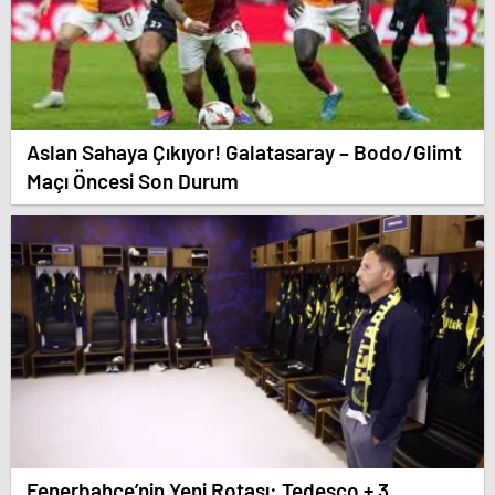
Aslan Sahaya Çıkıyor! Galatasaray – Bodo/Glimt
Maçı Öncesi Son Durum
Fenerbahçe’nin Yeni Rotası: Tedesco + 3