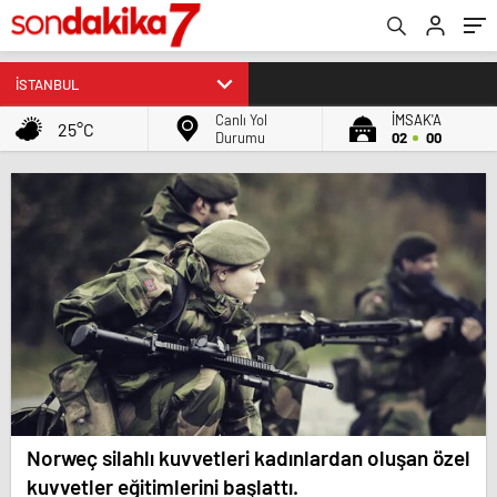
Canlı Yol
İMSAK'A
25°C
Durumu
02
00
Norweç silahlı kuvvetleri kadınlardan oluşan özel
kuvvetler eğitimlerini başlattı.