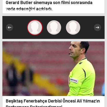
Gerard Butler sinemaya son filmi sonrasında
veda edeceğini açıkladı.
Yabancı ilgisini üzerine çeken yerli hisseler
Beşiktaş Fenerbahçe Derbisi Öncesi Ali Yılmaz’ın
Performans Değerlendirmesi