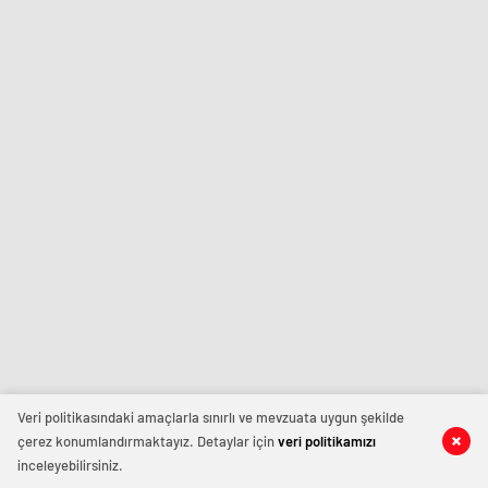
Veri politikasındaki amaçlarla sınırlı ve mevzuata uygun şekilde
çerez konumlandırmaktayız. Detaylar için
veri politikamızı
inceleyebilirsiniz.