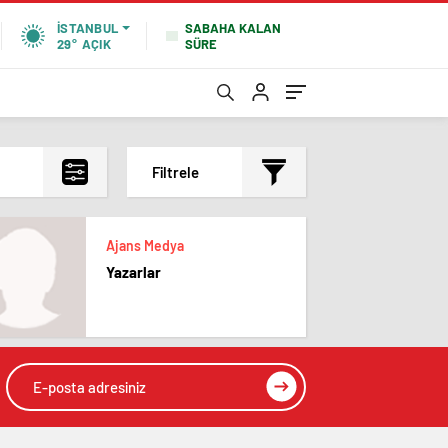
SABAHA KALAN
İSTANBUL
SÜRE
29°
AÇIK
Filtrele
En çok okunanlar
Ajans Medya
En az okunanlar
Yazarlar
Yorum Sayısına Göre
En yeniler
En eskiler