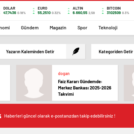
DOLAR
EURO
ALTIN
BITCOIN
47,7436
55,2510
6.660,55
3102509
0.18%
0.32%
2,59
0.3%
nomi
Gündem
Magazin
Spor
Teknoloji
Yazarın Kaleminden Getir
Kategoriden Getir
dogan
Faiz Kararı Gündemde:
Merkez Bankası 2025-2026
Takvimi
Haberleri güncel olarak e-postanızdan takip edebilirsiniz !