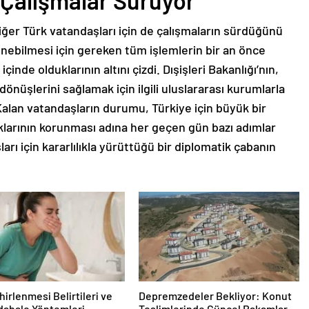
n Çalışmalar Sürüyor
 diğer Türk vatandaşları için de çalışmaların sürdüğünü
 dönebilmesi için gereken tüm işlemlerin bir an önce
nde olduklarının altını çizdi. Dışişleri Bakanlığı’nın,
dönüşlerini sağlamak için ilgili uluslararası kurumlarla
 Kalan vatandaşların durumu, Türkiye için büyük bir
larının korunması adına her geçen gün bazı adımlar
arı için kararlılıkla yürüttüğü bir diplomatik çabanın
hirlenmesi Belirtileri ve
Depremzedeler Bekliyor: Konut
dahale Yöntemleri
Teslimlerinde Güncel Rakamlar