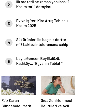
İlk ara tatil ne zaman yapılacak?
2
Kasım tatili detayları
Ev ve İş Yeri Kira Artış Tablosu
3
Kasım 2025
Süt ürünleri ile başınız dertte
4
mi? Laktoz İntoleransına sahip
olabilirsiniz!
Leyla Gencer, Beylikdüzü,
5
Kadıköy… “Eşyanın Tabiatı”
Mekan ve Saat Bilgileri
Faiz Kararı
Gıda Zehirlenmesi
Gündemde: Merkez
Belirtileri ve Acil