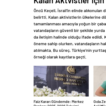
Kalan Aktvistler İçi
Öncü Keçeli, İsrail’in elinde alıkonulan
belirtti. Kalan aktivistlerin ülkelerine
tamamlanması amacıyla yoğun bir çaba içi
vatandaşların güvenli bir şekilde yurda 
da iletişim halinde olduğu ifade edildi.
öneme sahip olurken, vatandaşların hak
atılmakta. Bu süreç, Türkiye’nin yurttaşl
örneği olarak kayıtlara geçti.
Faiz Kararı Gündemde: Merkez
Gıda Ze
Bankası 2025-2026 Takvimi
Acil Mü