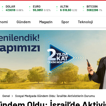
DOLAR
EURO
ALTIN
BITCOIN
47,6018
55,0851
6.516,60
3082296
0.06%
0.12%
0,32
1%
nomi
Gündem
Magazin
Spor
Teknoloji
Genel
Sosyal Medyada Gündem Oldu: İsrail’de Aktivistlerin Durumu
ndem Oldu: İsrail’de Aktiv