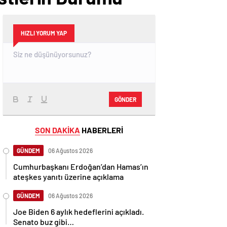
HIZLI YORUM YAP
GÖNDER
SON DAKİKA
HABERLERİ
GÜNDEM
06 Ağustos 2026
Cumhurbaşkanı Erdoğan’dan Hamas’ın
ateşkes yanıtı üzerine açıklama
GÜNDEM
06 Ağustos 2026
Joe Biden 6 aylık hedeflerini açıkladı.
Senato buz gibi…