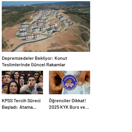
Bankası 2025-2026
Müdahale
Takvimi
Yöntemleri
Depremzedeler Bekliyor: Konut
Teslimlerinde Güncel Rakamlar
KPSS Tercih Süreci
Öğrenciler Dikkat!
Başladı: Atama
2025 KYK Burs ve
Süreci Hakkında
Kredi Ödemeleri
Bilmeniz
İçin Kritik Açıklama
Gerekenler