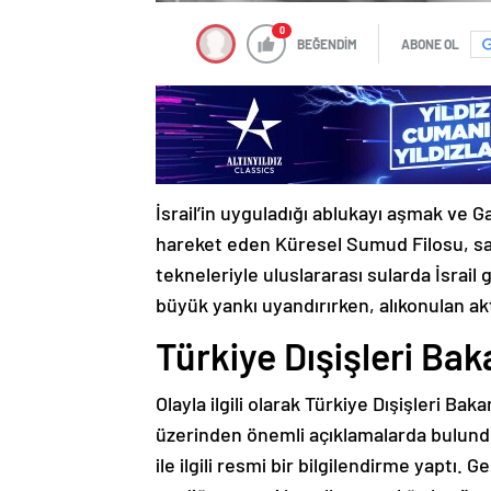
0
BEĞENDİM
ABONE OL
İsrail’in uyguladığı ablukayı aşmak ve 
hareket eden Küresel Sumud Filosu, sald
tekneleriyle uluslararası sularda İsrai
büyük yankı uyandırırken, alıkonulan akt
Türkiye Dışişleri Ba
Olayla ilgili olarak Türkiye Dışişleri B
üzerinden önemli açıklamalarda bulundu.
ile ilgili resmi bir bilgilendirme yaptı. 