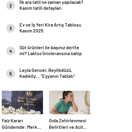
İlk ara tatil ne zaman yapılacak?
2
Kasım tatili detayları
Ev ve İş Yeri Kira Artış Tablosu
3
Kasım 2025
Süt ürünleri ile başınız dertte
4
mi? Laktoz İntoleransına sahip
olabilirsiniz!
Leyla Gencer, Beylikdüzü,
5
Kadıköy… “Eşyanın Tabiatı”
Mekan ve Saat Bilgileri
Faiz Kararı
Gıda Zehirlenmesi
Gündemde: Merkez
Belirtileri ve Acil