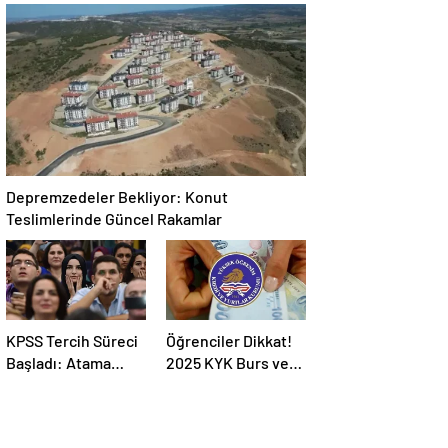
Bankası 2025-2026
Müdahale
Takvimi
Yöntemleri
Depremzedeler Bekliyor: Konut
Teslimlerinde Güncel Rakamlar
KPSS Tercih Süreci
Öğrenciler Dikkat!
Başladı: Atama
2025 KYK Burs ve
Süreci Hakkında
Kredi Ödemeleri
Bilmeniz
İçin Kritik Açıklama
Gerekenler