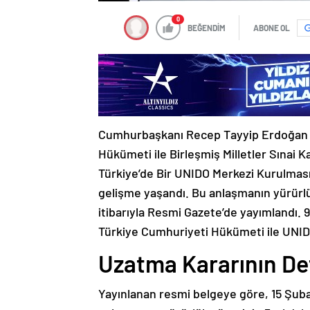
0
BEĞENDİM
ABONE OL
Cumhurbaşkanı Recep Tayyip Erdoğan t
Hükümeti ile Birleşmiş Milletler Sınai K
Türkiye’de Bir UNIDO Merkezi Kurulmasın
gelişme yaşandı. Bu anlaşmanın yürürlük
itibarıyla Resmi Gazete’de yayımlandı. 
Türkiye Cumhuriyeti Hükümeti ile UNIDO 
Uzatma Kararının De
Yayınlanan resmi belgeye göre, 15 Şuba