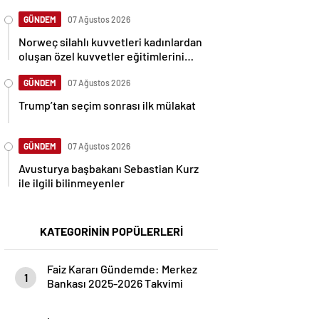
GÜNDEM
07 Ağustos 2026
Norweç silahlı kuvvetleri kadınlardan
oluşan özel kuvvetler eğitimlerini
başlattı.
GÜNDEM
07 Ağustos 2026
Trump’tan seçim sonrası ilk mülakat
GÜNDEM
07 Ağustos 2026
Avusturya başbakanı Sebastian Kurz
ile ilgili bilinmeyenler
KATEGORİNİN POPÜLERLERİ
Faiz Kararı Gündemde: Merkez
1
Bankası 2025-2026 Takvimi