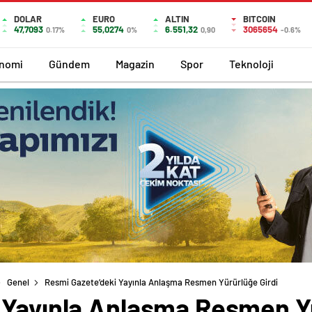
DOLAR
EURO
ALTIN
BITCOIN
47,7093
55,0274
6.551,32
3065654
0.17%
0%
0,90
-0.6%
nomi
Gündem
Magazin
Spor
Teknoloji
Genel
Resmi Gazete’deki Yayınla Anlaşma Resmen Yürürlüğe Girdi
 Yayınla Anlaşma Resmen Yü