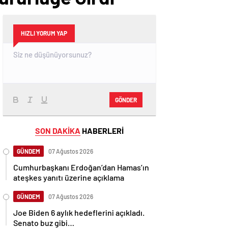
HIZLI YORUM YAP
GÖNDER
SON DAKİKA
HABERLERİ
GÜNDEM
07 Ağustos 2026
Cumhurbaşkanı Erdoğan’dan Hamas’ın
ateşkes yanıtı üzerine açıklama
GÜNDEM
07 Ağustos 2026
Joe Biden 6 aylık hedeflerini açıkladı.
Senato buz gibi…