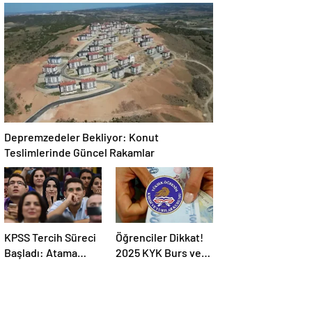
Bankası 2025-2026
Müdahale
Takvimi
Yöntemleri
Depremzedeler Bekliyor: Konut
Teslimlerinde Güncel Rakamlar
KPSS Tercih Süreci
Öğrenciler Dikkat!
Başladı: Atama
2025 KYK Burs ve
Süreci Hakkında
Kredi Ödemeleri
Bilmeniz
İçin Kritik Açıklama
Gerekenler