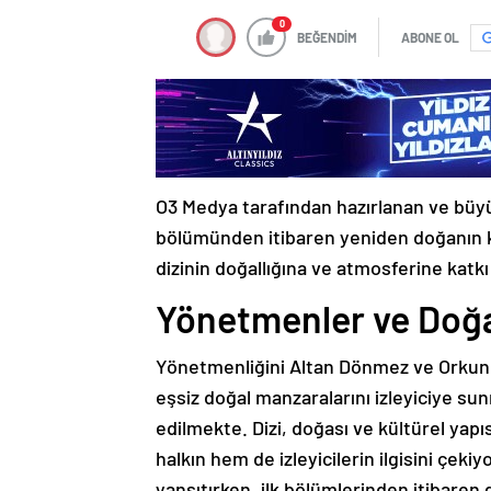
0
BEĞENDİM
ABONE OL
O3 Medya tarafından hazırlanan ve büyük 
bölümünden itibaren yeniden doğanın ka
dizinin doğallığına ve atmosferine katkı
Yönetmenler ve Doğ
Yönetmenliğini Altan Dönmez ve Orkun Ç
eşsiz doğal manzaralarını izleyiciye su
edilmekte. Dizi, doğası ve kültürel yapı
halkın hem de izleyicilerin ilgisini çeki
yansıtırken, ilk bölümlerinden itibaren