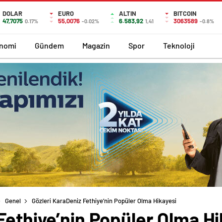
DOLAR
EURO
ALTIN
BITCOIN
47,7075
55,0076
6.583,92
3063589
0.17%
-0.02%
1,41
-0.8%
nomi
Gündem
Magazin
Spor
Teknoloji
Genel
Gözleri KaraDeniz Fethiye’nin Popüler Olma Hikayesi
Fethiye’nin Popüler Olma Hi