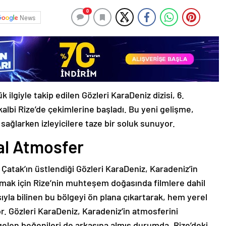
0
News
ilgiyle takip edilen Gözleri KaraDeniz dizisi, 6.
lbi Rize’de çekimlerine başladı. Bu yeni gelişme,
 sağlarken izleyicilere taze bir soluk sunuyor.
al Atmosfer
atak’ın üstlendiği Gözleri KaraDeniz, Karadeniz’in
nmak için Rize’nin muhteşem doğasında filmlere dahil
sıyla bilinen bu bölgeyi ön plana çıkartarak, hem yerel
yor. Gözleri KaraDeniz, Karadeniz’in atmosferini
 gelen beğenileri de arkasına almış durumda. Rize’deki