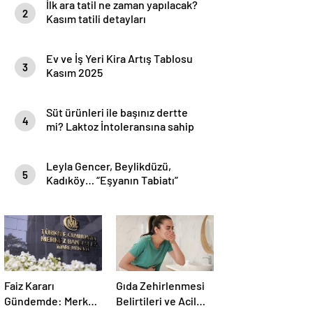
İlk ara tatil ne zaman yapılacak?
2
Kasım tatili detayları
Ev ve İş Yeri Kira Artış Tablosu
3
Kasım 2025
Süt ürünleri ile başınız dertte
4
mi? Laktoz İntoleransına sahip
olabilirsiniz!
Leyla Gencer, Beylikdüzü,
5
Kadıköy… “Eşyanın Tabiatı”
Mekan ve Saat Bilgileri
Faiz Kararı
Gıda Zehirlenmesi
Gündemde: Merkez
Belirtileri ve Acil