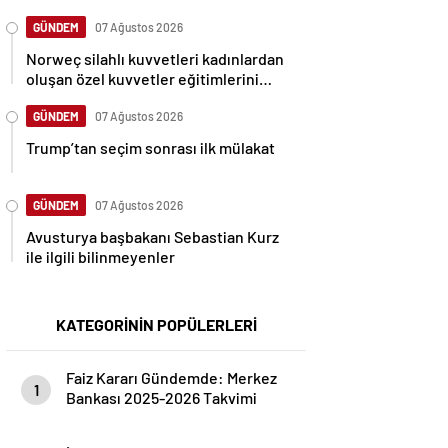
GÜNDEM
07 Ağustos 2026
Norweç silahlı kuvvetleri kadınlardan
oluşan özel kuvvetler eğitimlerini
başlattı.
GÜNDEM
07 Ağustos 2026
Trump’tan seçim sonrası ilk mülakat
GÜNDEM
07 Ağustos 2026
Avusturya başbakanı Sebastian Kurz
ile ilgili bilinmeyenler
KATEGORİNİN POPÜLERLERİ
Faiz Kararı Gündemde: Merkez
1
Bankası 2025-2026 Takvimi