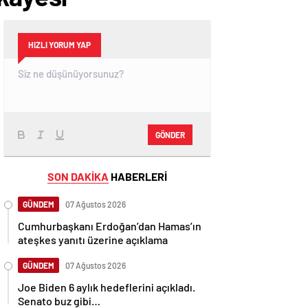
HIZLI YORUM YAP
GÖNDER
SON DAKİKA
HABERLERİ
GÜNDEM
07 Ağustos 2026
Cumhurbaşkanı Erdoğan’dan Hamas’ın
ateşkes yanıtı üzerine açıklama
GÜNDEM
07 Ağustos 2026
Joe Biden 6 aylık hedeflerini açıkladı.
Senato buz gibi…