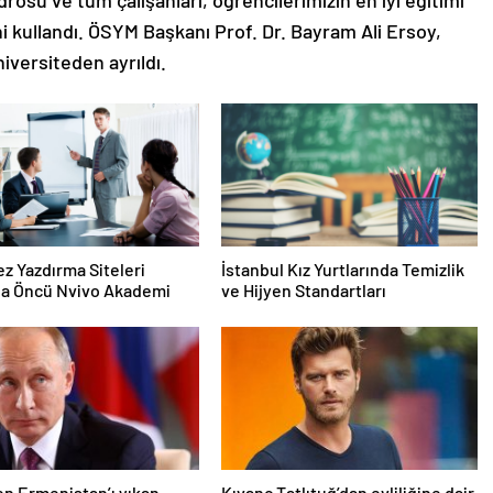
rosu ve tüm çalışanları, öğrencilerimizin en iyi eğitimi
ini kullandı. ÖSYM Başkanı Prof. Dr. Bayram Ali Ersoy,
niversiteden ayrıldı.
Tez Yazdırma Siteleri
İstanbul Kız Yurtlarında Temizlik
da Öncü Nvivo Akademi
ve Hijyen Standartları
en Ermenistan’ı yıkan
Kıvanç Tatlıtuğ’dan evliliğine dair