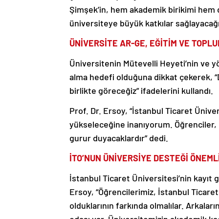
Şimşek’in, hem akademik birikimi hem d
üniversiteye büyük katkılar sağlayacağı
ÜNİVERSİTE AR-GE, EĞİTİM VE TOPL
Üniversitenin Mütevelli Heyeti’nin ve yö
alma hedefi olduğuna dikkat çekerek, “D
birlikte göreceğiz” ifadelerini kullandı.
Prof. Dr. Ersoy, “İstanbul Ticaret Ünive
yükseleceğine inanıyorum. Öğrenciler, 
gurur duyacaklardır” dedi.
İTO’NUN ÜNİVERSİYE DESTEĞİ ÖNEML
İstanbul Ticaret Üniversitesi’nin kayıt
Ersoy, “Öğrencilerimiz, İstanbul Ticare
olduklarının farkında olmalılar. Arkalar