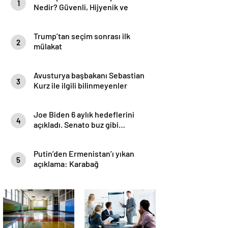
1
Nedir? Güvenli, Hijyenik ve
Dayanıklı Zemin Çözümü
Trump’tan seçim sonrası ilk
2
mülakat
Avusturya başbakanı Sebastian
3
Kurz ile ilgili bilinmeyenler
Joe Biden 6 aylık hedeflerini
4
açıkladı. Senato buz gibi…
Putin’den Ermenistan’ı yıkan
5
açıklama: Karabağ
Azerbaycan’ın ayrılmaz bir
parçasıdır!