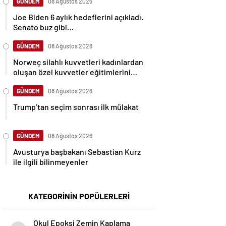
GÜNDEM
08 Ağustos 2026
Joe Biden 6 aylık hedeflerini açıkladı.
Senato buz gibi…
GÜNDEM
08 Ağustos 2026
Norweç silahlı kuvvetleri kadınlardan
oluşan özel kuvvetler eğitimlerini
başlattı.
GÜNDEM
08 Ağustos 2026
Trump’tan seçim sonrası ilk mülakat
GÜNDEM
08 Ağustos 2026
Avusturya başbakanı Sebastian Kurz
ile ilgili bilinmeyenler
KATEGORİNİN POPÜLERLERİ
Okul Epoksi Zemin Kaplama