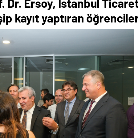
 Dr. Ersoy, İstanbul Ticare
şip kayıt yaptıran öğrencile