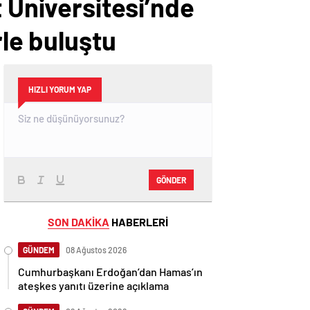
t Üniversitesi’nde
rle buluştu
HIZLI YORUM YAP
GÖNDER
SON DAKİKA
HABERLERİ
GÜNDEM
08 Ağustos 2026
Cumhurbaşkanı Erdoğan’dan Hamas’ın
ateşkes yanıtı üzerine açıklama