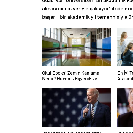
odası var. Üniversitemizin akademik kad
alması için özveriyle çalışıyor” ifadeler
başarılı bir akademik yıl temennisiyle ü
Okul Epoksi Zemin Kaplama
En İyi 
Nedir? Güvenli, Hijyenik ve
Arasın
Dayanıklı Zemin Çözümü
Joe Biden 6 aylık hedeflerini
Putin’d