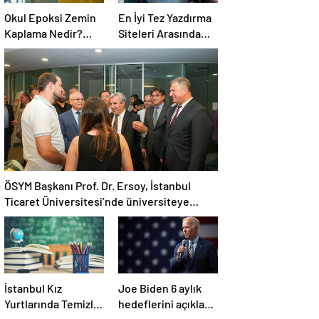
Okul Epoksi Zemin
En İyi Tez Yazdırma
Kaplama Nedir?
Siteleri Arasında
Güvenli, Hijyenik ve
Öncü Nvivo
Dayanıklı Zemin
Akademi
Çözümü
ÖSYM Başkanı Prof. Dr. Ersoy, İstanbul
Ticaret Üniversitesi’nde üniversiteye
yerleşip kayıt yaptıran öğrencilerle
buluştu
İstanbul Kız
Joe Biden 6 aylık
Yurtlarında Temizlik
hedeflerini açıkladı.