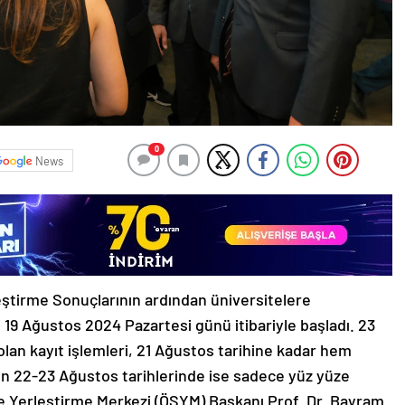
0
News
ştirme Sonuçlarının ardından üniversitelere
ri 19 Ağustos 2024 Pazartesi günü itibariyle başladı. 23
an kayıt işlemleri, 21 Ağustos tarihine kadar hem
ken 22-23 Ağustos tarihlerinde ise sadece yüz yüze
e Yerleştirme Merkezi (ÖSYM) Başkanı Prof. Dr. Bayram