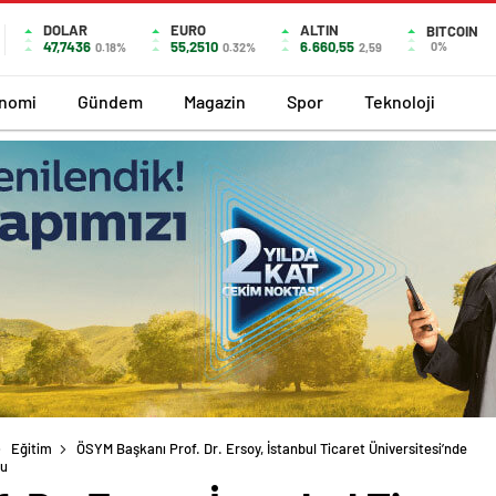
DOLAR
EURO
ALTIN
BITCOIN
47,7436
55,2510
6.660,55
0%
0.18%
0.32%
2,59
nomi
Gündem
Magazin
Spor
Teknoloji
Eğitim
ÖSYM Başkanı Prof. Dr. Ersoy, İstanbul Ticaret Üniversitesi’nde
tu