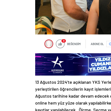
0
BEĞENDİM
ABONE OL
13 Ağustos 2024’te açıklanan YKS Yerle
yerleştirilen öğrencilerin kayıt işlemle
Ağustos tarihine kadar devam edecek ol
online hem yüz yüze olarak yapılabilir
kayıtlar yapılabilecek. Ölçme, Seçme v