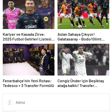
Kariyer ve Kasada Zirve:
Aslan Sahaya Çıkıyor!
2025 Futbol Gelirleri Listesi
Galatasaray – Bodo/Glimt
Şaşırttı!
Maçı Öncesi Son Durum
Fenerbahçe’nin Yeni Rotası:
Cengiz Ünder için Beşiktaş
Tedesco + 3 Transfer Formülü
atağa kalktı! Transfer
görüşmeleri başladı