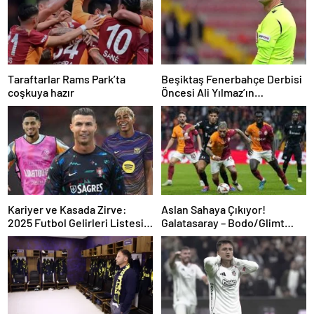
Taraftarlar Rams Park’ta
Beşiktaş Fenerbahçe Derbisi
coşkuya hazır
Öncesi Ali Yılmaz’ın
Performans Değerlendirmesi
Kariyer ve Kasada Zirve:
Aslan Sahaya Çıkıyor!
2025 Futbol Gelirleri Listesi
Galatasaray – Bodo/Glimt
Şaşırttı!
Maçı Öncesi Son Durum