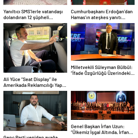
Yanıltıcı SMS’lerle vatandaşı
Cumhurbaşkanı Erdoğan’dan
dolandıran 12 şüpheli
Hamas’ın ateşkes yanıtı
yakalandı
üzerine açıklama
Milletvekili Süleyman Bülbül:
“İfade Özgürlüğü Üzerindeki
Baskılar Kabul Edilemez!”
Ali Yüce “Seat Display” ile
Amerikada Reklamcılığı Yapay
Zeka ile buluşturuyor.
Genel Başkan İrfan Uzun:
“Ülkemiz İşgal Altında, İrfan
Genç Parti yeniden ayağa
Ordusu’nu Topluyoruz!”