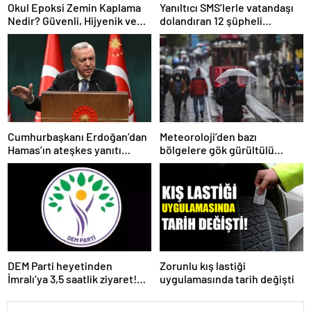
Okul Epoksi Zemin Kaplama
Yanıltıcı SMS’lerle vatandaşı
Nedir? Güvenli, Hijyenik ve
dolandıran 12 şüpheli
Dayanıklı Zemin Çözümü
yakalandı
Cumhurbaşkanı Erdoğan’dan
Meteoroloji’den bazı
Hamas’ın ateşkes yanıtı
bölgelere gök gürültülü
üzerine açıklama
sağanak yağış uyarısı
DEM Parti heyetinden
Zorunlu kış lastiği
İmralı’ya 3,5 saatlik ziyaret!
uygulamasında tarih değişti
Açıklama geldi