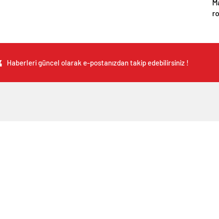
M
r
Ch
m
Haberleri güncel olarak e-postanızdan takip edebilirsiniz !