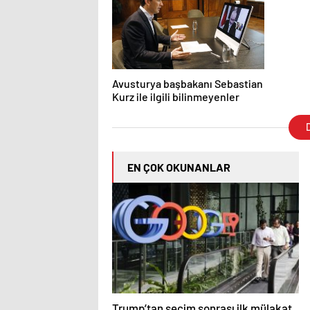
Avusturya başbakanı Sebastian
Kurz ile ilgili bilinmeyenler
D
EN ÇOK OKUNANLAR
Trump’tan seçim sonrası ilk mülakat