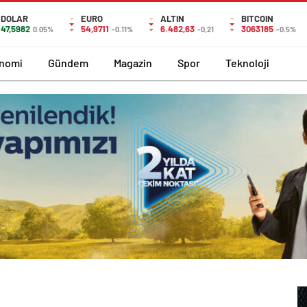
DOLAR
EURO
ALTIN
BITCOIN
47,5982
54,9711
6.482,63
3063185
0.05%
-0.11%
-0,21
-0.5%
nomi
Gündem
Magazin
Spor
Teknoloji