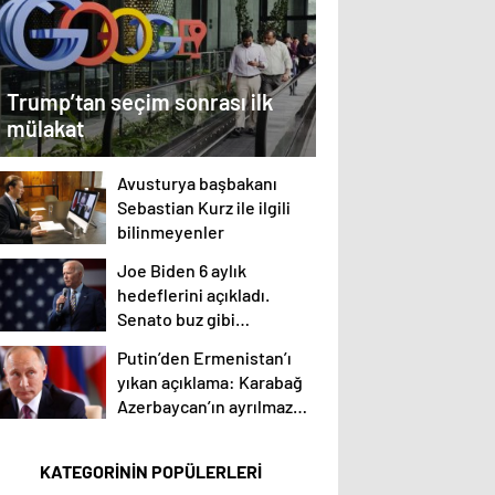
Trump’tan seçim sonrası ilk
mülakat
Avusturya başbakanı
Sebastian Kurz ile ilgili
bilinmeyenler
Joe Biden 6 aylık
hedeflerini açıkladı.
Senato buz gibi…
Putin’den Ermenistan’ı
yıkan açıklama: Karabağ
Azerbaycan’ın ayrılmaz
bir parçasıdır!
KATEGORİNİN POPÜLERLERİ