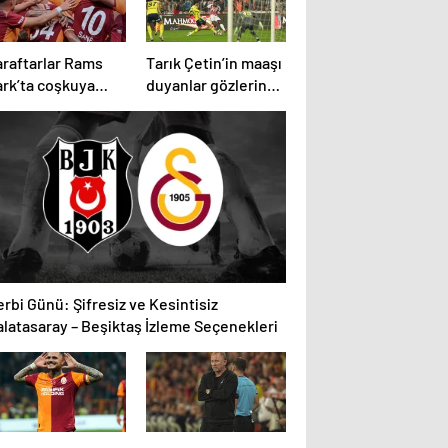
araftarlar Rams
Tarık Çetin’in maaşı
ark’ta coşkuya
duyanlar gözlerine
zır
inanamadı
rbi Günü: Şifresiz ve Kesintisiz
alatasaray – Beşiktaş İzleme Seçenekleri