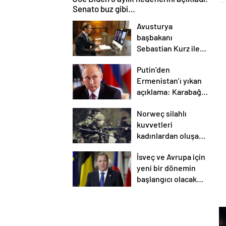
Senato buz gibi…
Avusturya
başbakanı
Sebastian Kurz ile
ilgili bilinmeyenler
Putin’den
Ermenistan’ı yıkan
açıklama: Karabağ
Azerbaycan’ın
Norweç silahlı
ayrılmaz bir
kuvvetleri
parçasıdır!
kadınlardan oluşan
özel kuvvetler
İsveç ve Avrupa için
eğitimlerini başlattı.
yeni bir dönemin
başlangıcı olacak
kararlar.