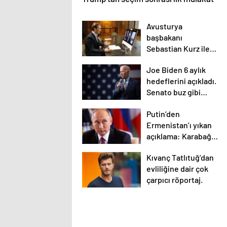
Avusturya
başbakanı
Sebastian Kurz ile
ilgili bilinmeyenler
Joe Biden 6 aylık
hedeflerini açıkladı.
Senato buz gibi…
Putin’den
Ermenistan’ı yıkan
açıklama: Karabağ
Azerbaycan’ın
Kıvanç Tatlıtuğ’dan
ayrılmaz bir
evliliğine dair çok
parçasıdır!
çarpıcı röportaj.