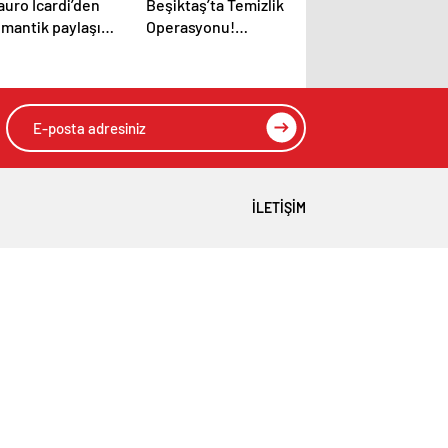
auro Icardi’den
Beşiktaş’ta Temizlik
omantik paylaşım:
Operasyonu!
ina Suarez ile
Sergen’den 2
utluluk pozu
Oyuncuya Soğuk
Duş
İLETIŞIM