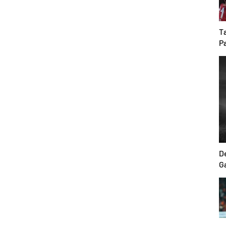
T
P
ha
De
G