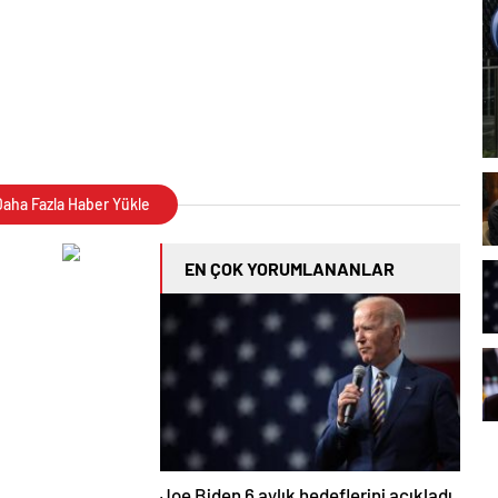
aha Fazla Haber Yükle
EN ÇOK YORUMLANANLAR
Joe Biden 6 aylık hedeflerini açıkladı.