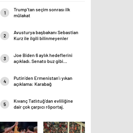
Trump’tan seçim sonrası ilk
1
mülakat
Avusturya başbakanı Sebastian
2
Kurz ile ilgili bilinmeyenler
Joe Biden 6 aylık hedeflerini
3
açıkladı. Senato buz gibi…
Putin’den Ermenistan’ı yıkan
4
açıklama: Karabağ
Azerbaycan’ın ayrılmaz bir
parçasıdır!
Kıvanç Tatlıtuğ’dan evliliğine
5
dair çok çarpıcı röportaj.