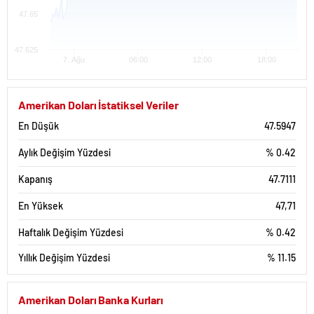
47.65
47.625
7. Ağu
06:00
12:00
18:00
USD - TRY Haftalık Grafik Tablosu
Amerikan Doları İstatiksel Veriler
47.75
En Düşük
47.5947
47.7
Aylık Değişim Yüzdesi
% 0.42
47.65
Kapanış
47.7111
47.6
En Yüksek
47,71
47.55
Haftalık Değişim Yüzdesi
% 0.42
47.5
Yıllık Değişim Yüzdesi
% 11.15
3. Ağu
4. Ağu
5. Ağu
6. Ağu
7. Ağu
USD - TRY 1 Aylık Grafik Tablosu
Amerikan Doları Banka Kurları
47.75