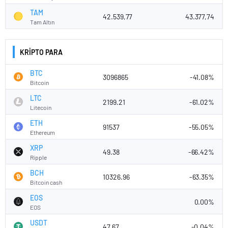
46
TAM
42.539,77
43.377,74
Tam Altın
44
42
KRİPTO PARA
40
BTC
3096865
-41.08%
Eki '25
Oca '26
Nis '26
Tem '26
Bitcoin
USD - TRY 3 Yıllık Grafik Tablosu
LTC
2199.21
-61.02%
Litecoin
50
ETH
91537
-55.05%
Ethereum
40
XRP
49.38
-66.42%
Ripple
BCH
10326.96
-63.35%
30
Bitcoin cash
EOS
0.00%
EOS
20
2024
2025
2026
USDT
47.67
-0.04%