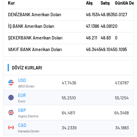
Kur
Alış
Satış
Günlük Değ
47.5
DENİZBANK Amerikan Doları
46.1534
48.9535
0.0127
İŞ BANK Amerikan Doları
47.1386
48.0812
0
47.25
ŞEKERBANK Amerikan Doları
46.211
48.83
0
47
VAKIF BANK Amerikan Doları
46.3445
49.1045
0.1095
46.75
13. Tem
20. Tem
27. Tem
3. Ağu
DÖVİZ KURLARI
USD - TRY 3 Aylık Grafik Tablosu
USD
48
47,7436
47,6787
ABD Doları
EUR
55,2510
55,1254
Euro
47
GBP
64,4811
64,3468
İngiliz Sterlini
46
CAD
34,2339
34,1883
Kanada Doları