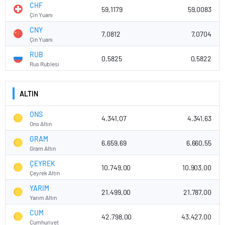
CHF
59,1179
59,0083
45
Çin Yuanı
Haz '26
Tem '26
Ağu '26
CNY
7,0812
7,0704
USD - TRY 6 Aylık Grafik Tablosu
Çin Yuanı
48
RUB
0,5825
0,5822
Rus Rublesi
46
ALTIN
ONS
4.341,07
4.341,63
44
Ons Altın
GRAM
6.659,69
6.660,55
Gram Altın
42
Mar '26
May '26
Tem '26
ÇEYREK
10.749,00
10.903,00
Çeyrek Altın
USD - TRY 1 Yıllık Grafik Tablosu
YARIM
50
21.499,00
21.787,00
Yarım Altın
48
CUM
42.798,00
43.427,00
Cumhuriyet