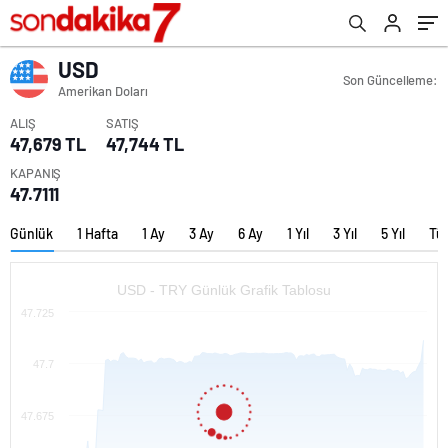
USD
Son Güncelleme:
Amerikan Doları
ALIŞ
SATIŞ
47,679 TL
47,744 TL
KAPANIŞ
47.7111
Günlük
1 Hafta
1 Ay
3 Ay
6 Ay
1 Yıl
3 Yıl
5 Yıl
Tü
USD - TRY Günlük Grafik Tablosu
47.725
47.7
47.675