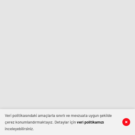
Veri politikasındaki amaçlarla sınırlı ve mevzuata uygun şekilde
çerez konumlandırmaktayız. Detaylar için
veri politikamızı
inceleyebilirsiniz.