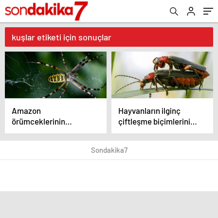
kuşlar etiketi için sonuçlar
Amazon
Hayvanların ilginç
örümceklerinin
çiftleşme biçimlerini
esrarengiz dünyalarına
National Geographic
gitmeye hazır olun.
görüntüledi.
Sondakika7